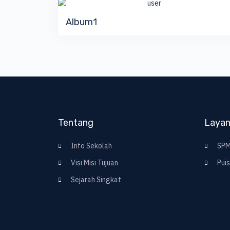
QUICK VIEW
DETAIL ALBUM
Album1
Tentang
Laya
Info Sekolah
SPM
Visi Misi Tujuan
Puis
Sejarah Singkat