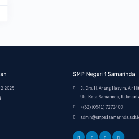
nan
SMP Negeri 1 Samarinda
B 2025
Jl. Drs. H. Anang Hasyim, Air H
Ulu, Kota Samarinda, Kalimant
i
+(62) (0541) 7272400
admin@smpn1samarinda.sch.i