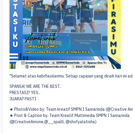
"Selamat atas kebrhasilanmu. Setiap capaian yang diraih hari ini ad
SPANSA! WE ARE THE BEST..
PRESTASI? YES..
JUARA? PASTI
★ Photo&Video by: Team kreatif SMPN I Samarinda (@Creative A
★ Post & Caption by: Team Kreatif Multimedia SMPN I Samarinda
(@CreativeAmone,@__spalll, @shofyalatisha)