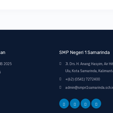
nan
SMP Negeri 1 Samarinda
B 2025
Jl. Drs. H. Anang Hasyim, Air H
Ulu, Kota Samarinda, Kalimant
i
+(62) (0541) 7272400
admin@smpn1samarinda.sch.i