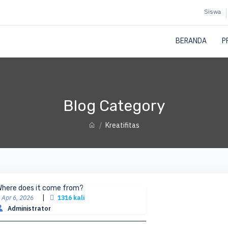
Siswa
BERANDA
P
Blog Category
Kreatifitas
Where does it come from?
|
Apr 6, 2026
1316 kali
Administrator