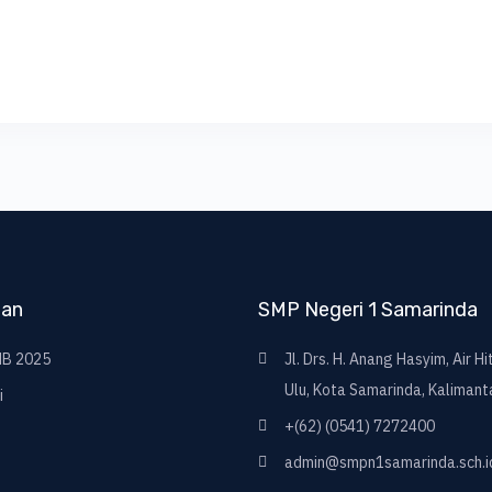
nan
SMP Negeri 1 Samarinda
B 2025
Jl. Drs. H. Anang Hasyim, Air H
Ulu, Kota Samarinda, Kalimant
i
+(62) (0541) 7272400
admin@smpn1samarinda.sch.i