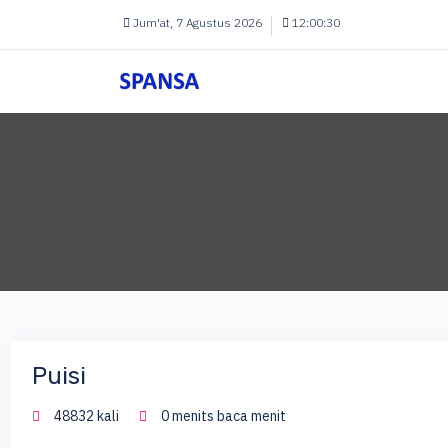
Jum'at, 7 Agustus 2026
12:00:31
Puisi
48832 kali
0 menits baca menit