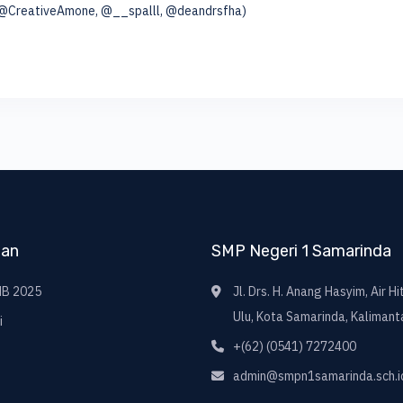
 (@CreativeAmone, @__spalll, @deandrsfha)
nan
SMP Negeri 1 Samarinda
B 2025
Jl. Drs. H. Anang Hasyim, Air H
Ulu, Kota Samarinda, Kalimant
i
+(62) (0541) 7272400
admin@smpn1samarinda.sch.i